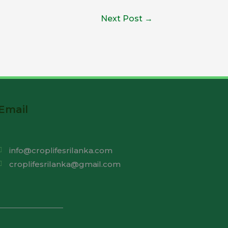
Next Post
→
Email
info@croplifesrilanka.com
croplifesrilanka@gmail.com