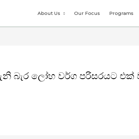
About Us
Our Focus
Programs
වැනි බැර ලෝහ වර්ග පරිසරයට එක් 