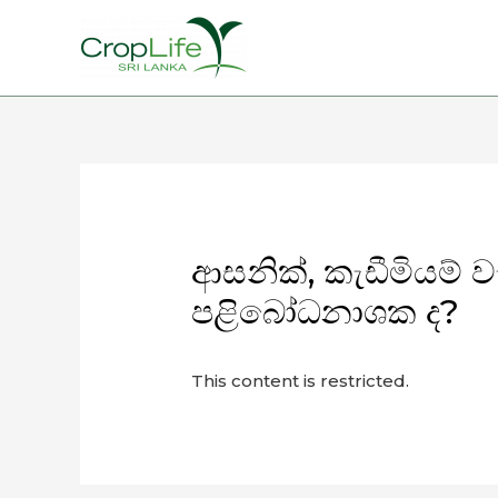
ආසනික්, කැඩීමියම් 
පළිබෝධනාශක ද?
This content is restricted.