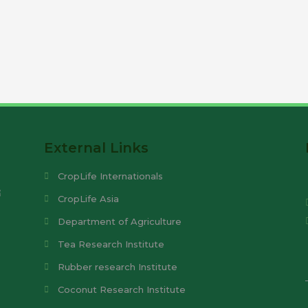
External Links
CropLife Internationals
ී
CropLife Asia
Department of Agriculture
Tea Research Institute
Rubber research Institute
Coconut Research Institute