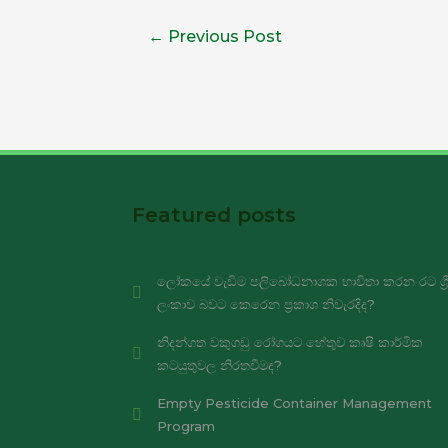
←
Previous Post
Featured posts
ලෝකයේ වැඩිම පලිබෝධනාශක භාවිතා කරන රට ශ්‍ර
ලංකාව බවට කෙරෙන ප්‍රකාශ නිවැරදිද?
නිදන්ගත වකුගඩු රෝගයට හේතුව කෘෂි කාර්මික
කටයුතුවල නිරතවීමද?
Empty Pesticide Container Management
Program