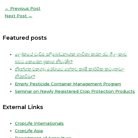
←
Previous Post
Next Post
→
Featured posts
ලෝකයේ වැඩිම පලිබෝධනාශක භාවිතා කරන රට ශ්‍රී ලංකාව
බවට කෙරෙන ප්‍රකාශ නිවැරදිද?
නිදන්ගත වකුගඩු රෝගයට හේතුව කෘෂි කාර්මික කටයුතුවල
නිරතවීමද?
Empty Pesticide Container Management Program
Seminar on Newly Registered Crop Protection Products
External Links
CropLife Internationals
CropLife Asia