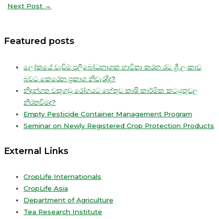
Next Post
→
Featured posts
ලෝකයේ වැඩිම පලිබෝධනාශක භාවිතා කරන රට ශ්‍රී ලංකාව
බවට කෙරෙන ප්‍රකාශ නිවැරදිද?
නිදන්ගත වකුගඩු රෝගයට හේතුව කෘෂි කාර්මික කටයුතුවල
නිරතවීමද?
Empty Pesticide Container Management Program
Seminar on Newly Registered Crop Protection Products
External Links
CropLife Internationals
CropLife Asia
Department of Agriculture
Tea Research Institute