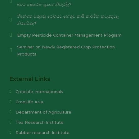
බවට කෙරෙන ප්‍රකාශ නිවැරදිද?
නිදන්ගත වකුගඩු රෝගයට හේතුව කෘෂි කාර්මික කටයුතුවල
නිරතවීමද?
Empty Pesticide Container Management Program
Seminar on Newly Registered Crop Protection
Products
External Links
CropLife Internationals
CropLife Asia
Department of Agriculture
Tea Research Institute
Rubber research Institute