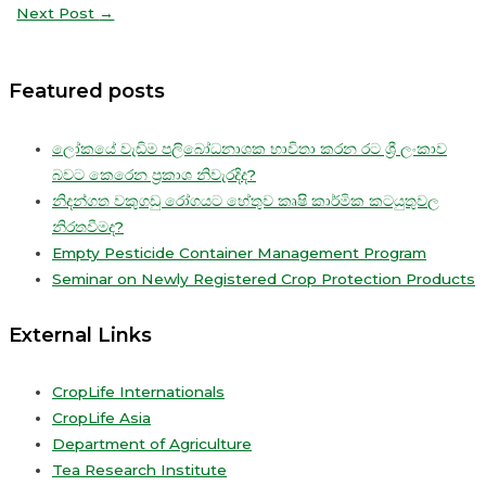
Next Post
→
Featured posts
ලෝකයේ වැඩිම පලිබෝධනාශක භාවිතා කරන රට ශ්‍රී ලංකාව
බවට කෙරෙන ප්‍රකාශ නිවැරදිද?
නිදන්ගත වකුගඩු රෝගයට හේතුව කෘෂි කාර්මික කටයුතුවල
නිරතවීමද?
Empty Pesticide Container Management Program
Seminar on Newly Registered Crop Protection Products
External Links
CropLife Internationals
CropLife Asia
Department of Agriculture
Tea Research Institute