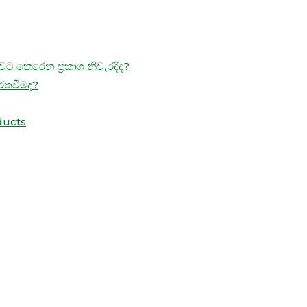
ට කෙරෙන ප්‍රකාශ නිවැරදිද?
ිරතවීමද?
ducts