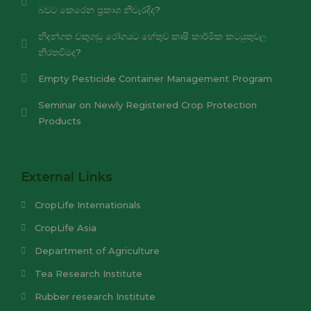
බවට කෙරෙන ප්‍රකාශ නිවැරදිද?
නිදන්ගත වකුගඩු රෝගයට හේතුව කෘෂි කාර්මික කටයුතුවල
නිරතවීමද?
Empty Pesticide Container Management Program
Seminar on Newly Registered Crop Protection
Products
External Links
CropLife Internationals
CropLife Asia
Department of Agriculture
Tea Research Institute
Rubber research Institute