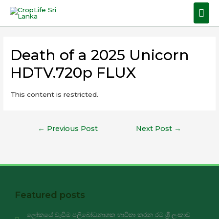
Death of a 2025 Unicorn
HDTV.720p FLUX
This content is restricted.
←
Previous Post
Next Post
→
Featured posts
ලෝකයේ වැඩිම පලිබෝධනාශක භාවිතා කරන රට ශ්‍රී ලංකාව