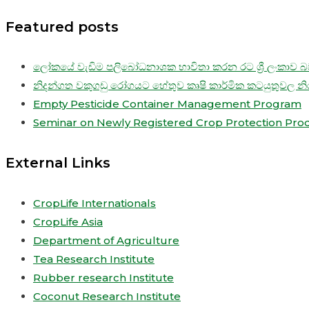
Featured posts
ලෝකයේ වැඩිම පලිබෝධනාශක භාවිතා කරන රට ශ්‍රී ලංකාව බව
නිදන්ගත වකුගඩු රෝගයට හේතුව කෘෂි කාර්මික කටයුතුවල න
Empty Pesticide Container Management Program
Seminar on Newly Registered Crop Protection Pro
External Links
CropLife Internationals
CropLife Asia
Department of Agriculture
Tea Research Institute
Rubber research Institute
Coconut Research Institute