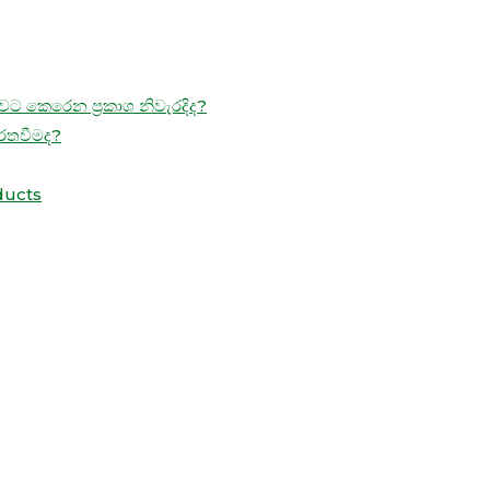
ට කෙරෙන ප්‍රකාශ නිවැරදිද?
ිරතවීමද?
ducts