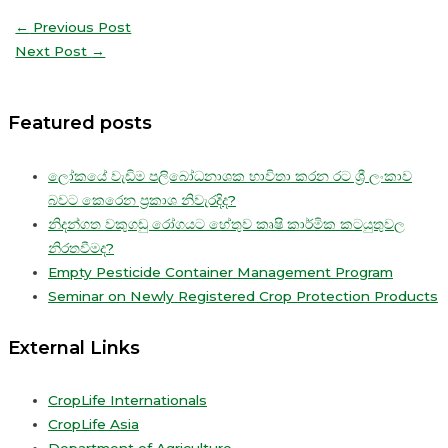
←
Previous Post
Next Post
→
Featured posts
ලෝකයේ වැඩිම පලිබෝධනාශක භාවිතා කරන රට ශ්‍රී ලංකාව
බවට කෙරෙන ප්‍රකාශ නිවැරදිද?
නිදන්ගත වකුගඩු රෝගයට හේතුව කෘෂි කාර්මික කටයුතුවල
නිරතවීමද?
Empty Pesticide Container Management Program
Seminar on Newly Registered Crop Protection Products
External Links
CropLife Internationals
CropLife Asia