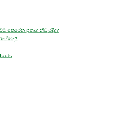
ට කෙරෙන ප්‍රකාශ නිවැරදිද?
ිරතවීමද?
ducts