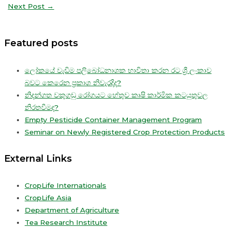
Next Post
→
Featured posts
ලෝකයේ වැඩිම පලිබෝධනාශක භාවිතා කරන රට ශ්‍රී ලංකාව
බවට කෙරෙන ප්‍රකාශ නිවැරදිද?
නිදන්ගත වකුගඩු රෝගයට හේතුව කෘෂි කාර්මික කටයුතුවල
නිරතවීමද?
Empty Pesticide Container Management Program
Seminar on Newly Registered Crop Protection Products
External Links
CropLife Internationals
CropLife Asia
Department of Agriculture
Tea Research Institute