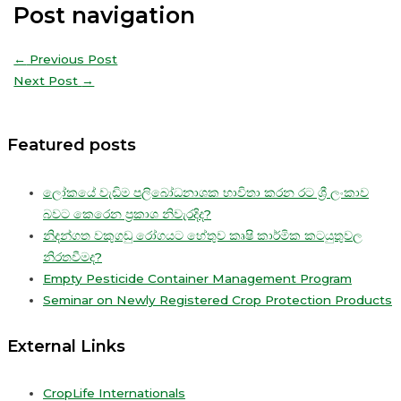
Post navigation
←
Previous Post
Next Post
→
Featured posts
ලෝකයේ වැඩිම පලිබෝධනාශක භාවිතා කරන රට ශ්‍රී ලංකාව
බවට කෙරෙන ප්‍රකාශ නිවැරදිද?
නිදන්ගත වකුගඩු රෝගයට හේතුව කෘෂි කාර්මික කටයුතුවල
නිරතවීමද?
Empty Pesticide Container Management Program
Seminar on Newly Registered Crop Protection Products
External Links
CropLife Internationals