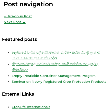
Post navigation
←
Previous Post
Next Post
→
Featured posts
ලෝකයේ වැඩිම පලිබෝධනාශක භාවිතා කරන රට ශ්‍රී ලංකාව
බවට කෙරෙන ප්‍රකාශ නිවැරදිද?
නිදන්ගත වකුගඩු රෝගයට හේතුව කෘෂි කාර්මික කටයුතුවල
නිරතවීමද?
Empty Pesticide Container Management Program
Seminar on Newly Registered Crop Protection Products
External Links
CropLife Internationals