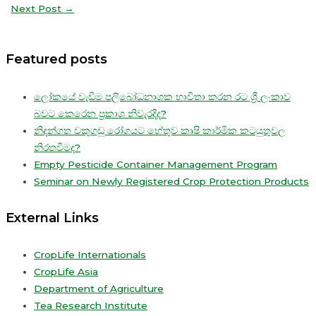
Next Post
→
Featured posts
ලෝකයේ වැඩිම පලිබෝධනාශක භාවිතා කරන රට ශ්‍රී ලංකාව
බවට කෙරෙන ප්‍රකාශ නිවැරදිද?
නිදන්ගත වකුගඩු රෝගයට හේතුව කෘෂි කාර්මික කටයුතුවල
නිරතවීමද?
Empty Pesticide Container Management Program
Seminar on Newly Registered Crop Protection Products
External Links
CropLife Internationals
CropLife Asia
Department of Agriculture
Tea Research Institute