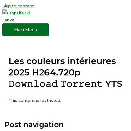
Skip to content
Main Menu
Les couleurs intérieures
2025 H264.720p
𝙳𝚘𝚠𝚗𝚕𝚘𝚊𝚍 𝚃𝚘𝚛𝚛𝚎𝚗𝚝 YTS
This content is restricted.
Post navigation