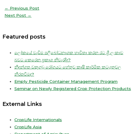
←
Previous Post
Next Post
→
Featured posts
ලෝකයේ වැඩිම පලිබෝධනාශක භාවිතා කරන රට ශ්‍රී ලංකාව
බවට කෙරෙන ප්‍රකාශ නිවැරදිද?
නිදන්ගත වකුගඩු රෝගයට හේතුව කෘෂි කාර්මික කටයුතුවල
නිරතවීමද?
Empty Pesticide Container Management Program
Seminar on Newly Registered Crop Protection Products
External Links
CropLife Internationals
CropLife Asia