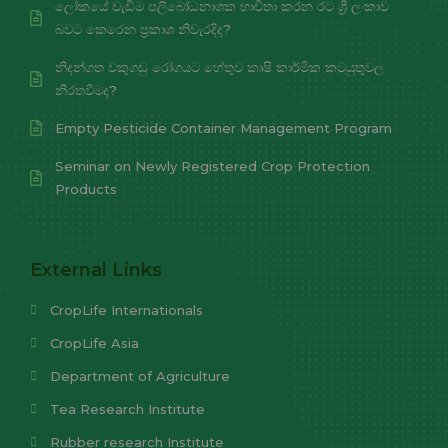
ලෝකයේ වැඩිම පලිබෝධනාශක භාවිතා කරන රට ශ්‍රී ලංකාව
බවට කෙරෙන ප්‍රකාශ නිවැරදිද?
නිදන්ගත වකුගඩු රෝගයට හේතුව කෘෂි කාර්මික කටයුතුවල
නිරතවීමද?
Empty Pesticide Container Management Program
Seminar on Newly Registered Crop Protection
Products
External Links
CropLife Internationals
CropLife Asia
Department of Agriculture
Tea Research Institute
Rubber research Institute