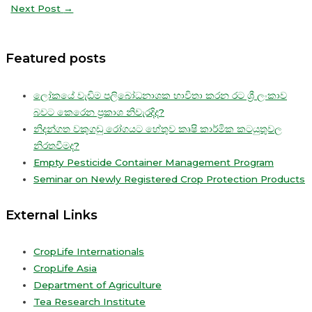
Next Post
→
Featured posts
ලෝකයේ වැඩිම පලිබෝධනාශක භාවිතා කරන රට ශ්‍රී ලංකාව
බවට කෙරෙන ප්‍රකාශ නිවැරදිද?
නිදන්ගත වකුගඩු රෝගයට හේතුව කෘෂි කාර්මික කටයුතුවල
නිරතවීමද?
Empty Pesticide Container Management Program
Seminar on Newly Registered Crop Protection Products
External Links
CropLife Internationals
CropLife Asia
Department of Agriculture
Tea Research Institute