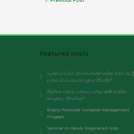
←
Previous Post
Featured posts
ලෝකයේ වැඩිම පලිබෝධනාශක භාවිතා කරන රට ශ්‍ර
ලංකාව බවට කෙරෙන ප්‍රකාශ නිවැරදිද?
නිදන්ගත වකුගඩු රෝගයට හේතුව කෘෂි කාර්මික
කටයුතුවල නිරතවීමද?
Empty Pesticide Container Management
Program
Seminar on Newly Registered Crop