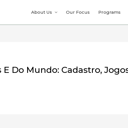
About Us
Our Focus
Programs
aís E Do Mundo: Cadastro, Jogo