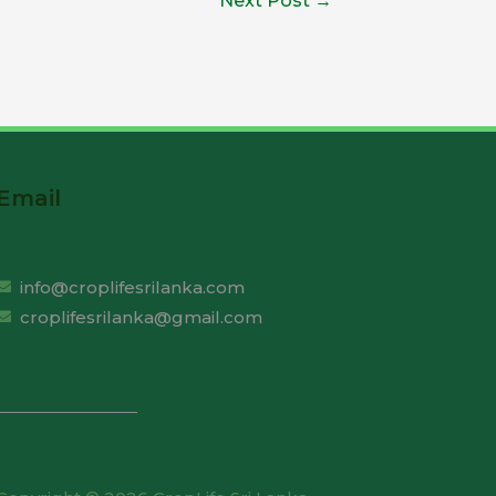
Next Post
→
Email
info@croplifesrilanka.com
croplifesrilanka@gmail.com