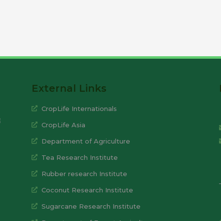
External Links
CropLife Internationals
ී
CropLife Asia
Department of Agriculture
Tea Research Institute
Rubber research Institute
Coconut Research Institute
Sugarcane Research Institute