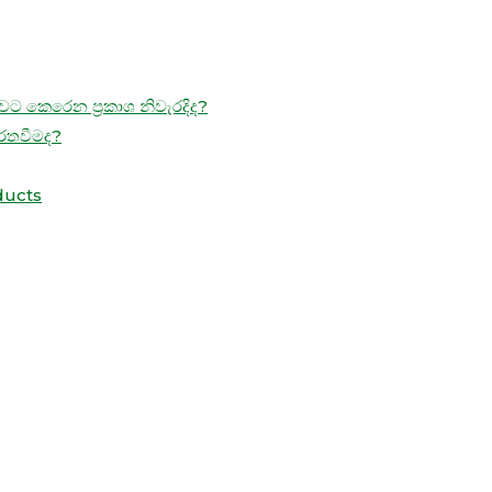
ට කෙරෙන ප්‍රකාශ නිවැරදිද?
ිරතවීමද?
ducts