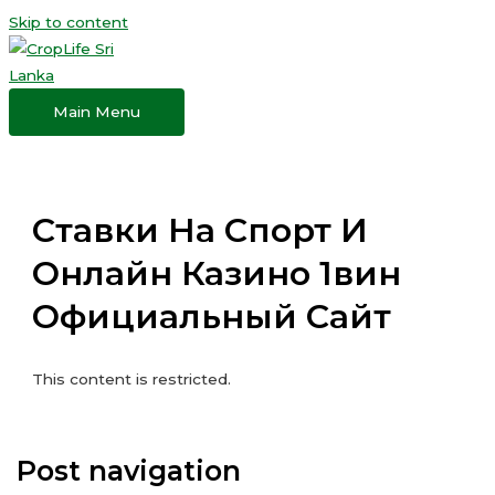
Skip to content
Main Menu
Ставки На Спорт И
Онлайн Казино 1вин
Официальный Сайт
This content is restricted.
Post navigation