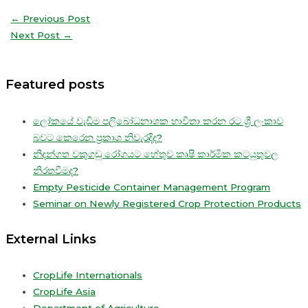
←
Previous Post
Next Post
→
Featured posts
ලෝකයේ වැඩිම පලිබෝධනාශක භාවිතා කරන රට ශ්‍රී ලංකාව
බවට කෙරෙන ප්‍රකාශ නිවැරදිද?
නිදන්ගත වකුගඩු රෝගයට හේතුව කෘෂි කාර්මික කටයුතුවල
නිරතවීමද?
Empty Pesticide Container Management Program
Seminar on Newly Registered Crop Protection Products
External Links
CropLife Internationals
CropLife Asia