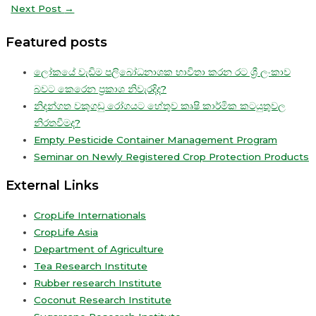
Next Post
→
Featured posts
ලෝකයේ වැඩිම පලිබෝධනාශක භාවිතා කරන රට ශ්‍රී ලංකාව
බවට කෙරෙන ප්‍රකාශ නිවැරදිද?
නිදන්ගත වකුගඩු රෝගයට හේතුව කෘෂි කාර්මික කටයුතුවල
නිරතවීමද?
Empty Pesticide Container Management Program
Seminar on Newly Registered Crop Protection Products
External Links
CropLife Internationals
CropLife Asia
Department of Agriculture
Tea Research Institute
Rubber research Institute
Coconut Research Institute