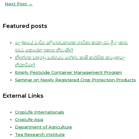
Next Post
→
Featured posts
ලෝකයේ වැඩිම පලිබෝධනාශක භාවිතා කරන රට ශ්‍රී ලංකාව
බවට කෙරෙන ප්‍රකාශ නිවැරදිද?
නිදන්ගත වකුගඩු රෝගයට හේතුව කෘෂි කාර්මික කටයුතුවල
නිරතවීමද?
Empty Pesticide Container Management Program
Seminar on Newly Registered Crop Protection Products
External Links
CropLife Internationals
CropLife Asia
Department of Agriculture
Tea Research Institute