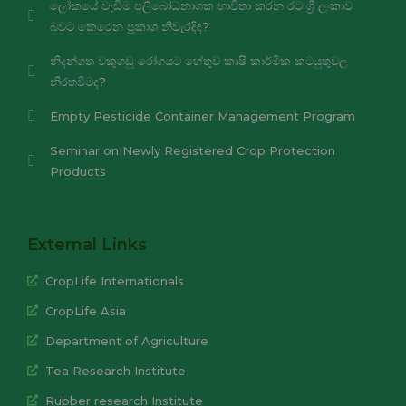
ලෝකයේ වැඩිම පලිබෝධනාශක භාවිතා කරන රට ශ්‍රී ලංකාව
බවට කෙරෙන ප්‍රකාශ නිවැරදිද?
නිදන්ගත වකුගඩු රෝගයට හේතුව කෘෂි කාර්මික කටයුතුවල
නිරතවීමද?
Empty Pesticide Container Management Program
Seminar on Newly Registered Crop Protection
Products
External Links
CropLife Internationals
CropLife Asia
Department of Agriculture
Tea Research Institute
Rubber research Institute