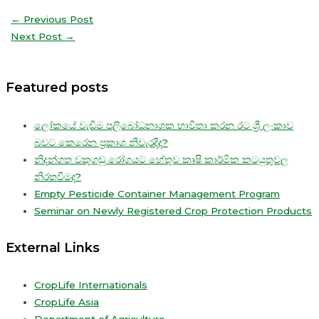
←
Previous Post
Next Post
→
Featured posts
ලෝකයේ වැඩිම පලිබෝධනාශක භාවිතා කරන රට ශ්‍රී ලංකාව
බවට කෙරෙන ප්‍රකාශ නිවැරදිද?
නිදන්ගත වකුගඩු රෝගයට හේතුව කෘෂි කාර්මික කටයුතුවල
නිරතවීමද?
Empty Pesticide Container Management Program
Seminar on Newly Registered Crop Protection Products
External Links
CropLife Internationals
CropLife Asia